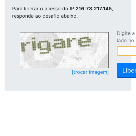
Para liberar o acesso
do IP
216.73.217.145
,
responda ao desafio abaixo.
Digite 
lado no
[trocar imagem]