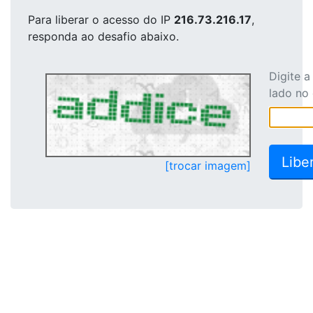
Para liberar o acesso
do IP
216.73.216.17
,
responda ao desafio abaixo.
Digite 
lado no
[trocar imagem]