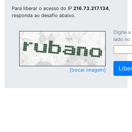
Para liberar o acesso
do IP
216.73.217.134
,
responda ao desafio abaixo.
Digite 
lado no
[trocar imagem]