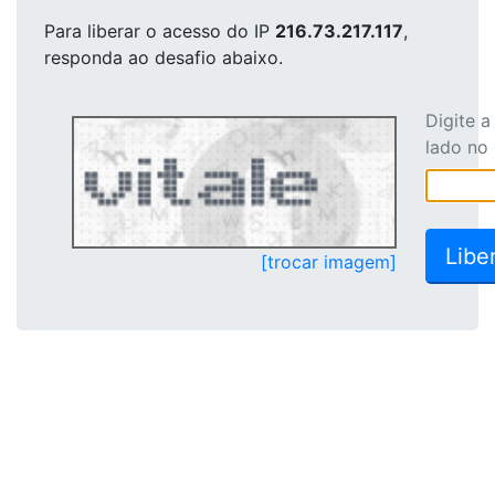
Para liberar o acesso
do IP
216.73.217.117
,
responda ao desafio abaixo.
Digite 
lado no
[trocar imagem]