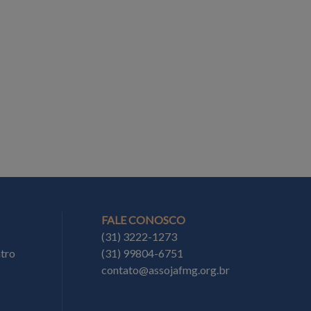
FALE CONOSCO
(31) 3222-1273
ntro
(31) 99804-6751
contato@assojafmg.org.br