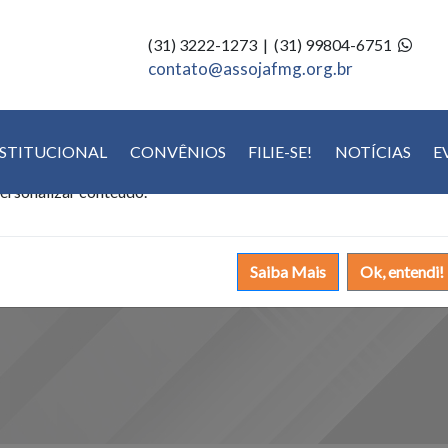
(31) 3222-1273 | (31) 99804-6751
Política de Cookies
contato@assojafmg.org.br
tilizamos cookies para oferecer melhor experiência, melhorar o
NSTITUCIONAL
CONVÊNIOS
FILIE-SE!
NOTÍCIAS
E
esempenho, analisar como você interage em nosso site e
ersonalizar conteúdo.
Saiba Mais
Ok, entendi!