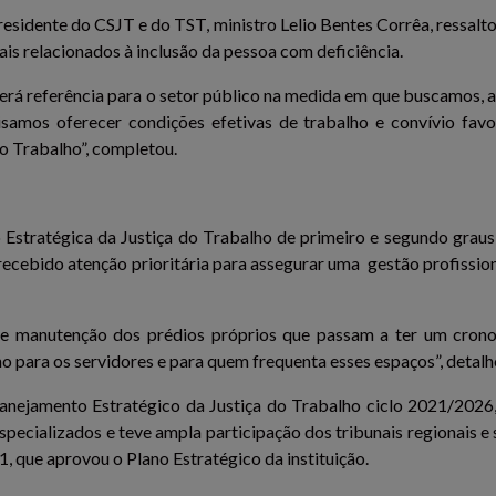
 presidente do CSJT e do TST, ministro Lelio Bentes Corrêa, ressalt
is relacionados à inclusão da pessoa com deficiência.
rá referência para o setor público na medida em que buscamos, alé
ecisamos oferecer condições efetivas de trabalho e convívio fav
do Trabalho”, completou.
tratégica da Justiça do Trabalho de primeiro e segundo graus 
ecebido atenção prioritária para assegurar uma gestão profissio
 de manutenção dos prédios próprios que passam a ter um cro
 para os servidores e para quem frequenta esses espaços”, detalh
anejamento Estratégico da Justiça do Trabalho ciclo 2021/2026
pecializados e teve ampla participação dos tribunais regionais e
 que aprovou o Plano Estratégico da instituição.