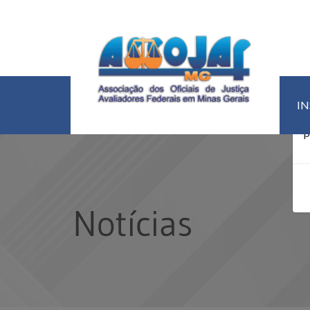
U
I
d
p