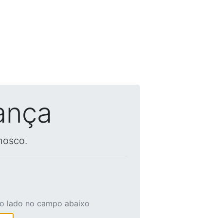
ança
nosco.
ao lado no campo abaixo