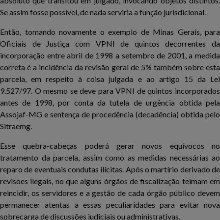
absoluto que transitou em julgado, invocando objetos distintos.
Se assim fosse possível, de nada serviria a função jurisdicional.
Então, tomando novamente o exemplo de Minas Gerais, para
Oficiais de Justiça com VPNI de quintos decorrentes da
incorporação entre abril de 1998 a setembro de 2001, a medida
correta é a incidência da revisão geral de 5% também sobre esta
parcela, em respeito à coisa julgada e ao artigo 15 da Lei
9.527/97. O mesmo se deve para VPNI de quintos incorporados
antes de 1998, por conta da tutela de urgência obtida pela
Assojaf-MG e sentença de procedência (decadência) obtida pelo
Sitraemg.
Esse quebra-cabeças poderá gerar novos equívocos no
tratamento da parcela, assim como as medidas necessárias ao
reparo de eventuais condutas ilícitas. Após o martírio derivado de
revisões ilegais, no que alguns órgãos de fiscalização teimam em
reincidir, os servidores e a gestão de cada órgão público devem
permanecer atentas a essas peculiaridades para evitar nova
sobrecarga de discussões judiciais ou administrativas.