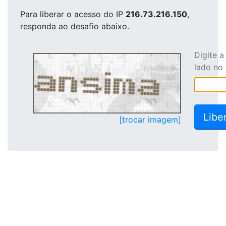
Para liberar o acesso
do IP
216.73.216.150
,
responda ao desafio abaixo.
Digite 
lado no
[trocar imagem]