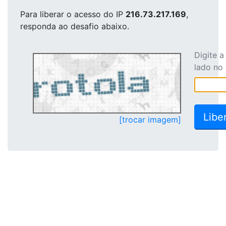
Para liberar o acesso
do IP
216.73.217.169
,
responda ao desafio abaixo.
Digite 
lado no
[trocar imagem]