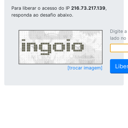
Para liberar o acesso
do IP
216.73.217.139
,
responda ao desafio abaixo.
Digite 
lado no
[trocar imagem]