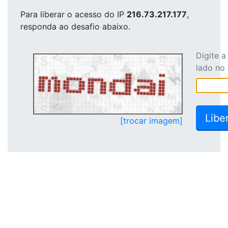
Para liberar o acesso
do IP
216.73.217.177
,
responda ao desafio abaixo.
Digite 
lado no
[trocar imagem]