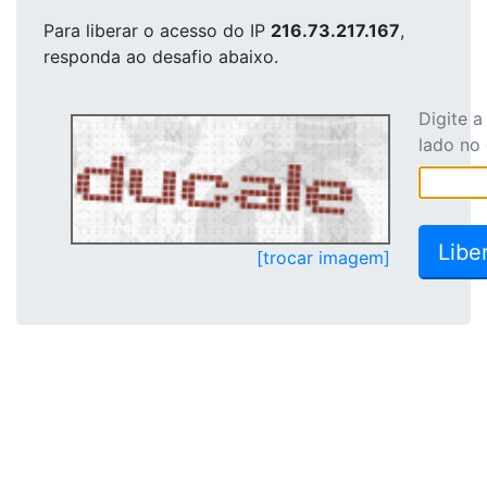
Para liberar o acesso
do IP
216.73.217.167
,
responda ao desafio abaixo.
Digite 
lado no
[trocar imagem]