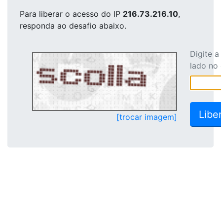
Para liberar o acesso
do IP
216.73.216.10
,
responda ao desafio abaixo.
Digite 
lado no
[trocar imagem]