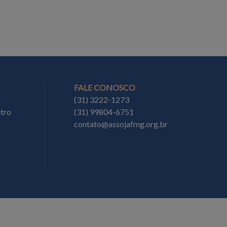
FALE CONOSCO
(31) 3222-1273
ntro
(31) 99804-6751
contato@assojafmg.org.br