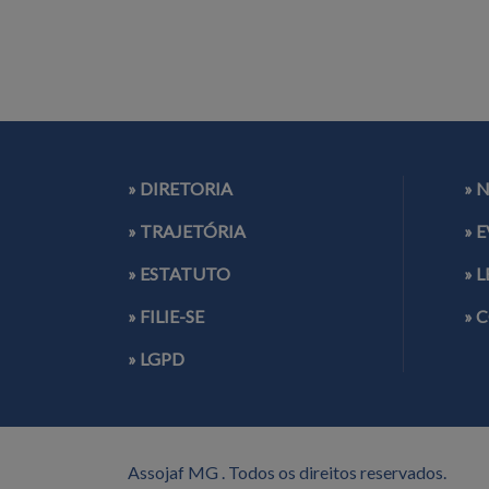
» DIRETORIA
» 
» TRAJETÓRIA
» 
» ESTATUTO
» 
» FILIE-SE
» 
» LGPD
Assojaf MG . Todos os direitos reservados.