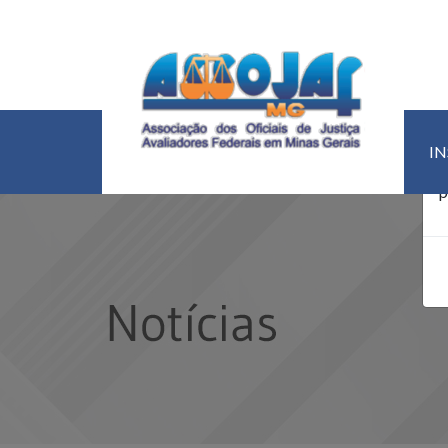
U
I
d
p