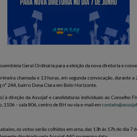
sembleia Geral Ordinária para a eleição da nova diretoria e consel
imeira chamada e 13 horas, em segunda convocação, durante a 23ª
nº 244, bairro Dona Clara em Belo Horizonte.
s) à direção da Assojaf e candidaturas individuais ao Conselho Fi
o, 1106 – sala 806, centro de BH ou via e-mail em
contato@assojaf
abaixo, os votos serão colhidos em urna, das 13h às 17h do dia 7 
amplamente divulgado pela Assojaf-MG na mesma data.