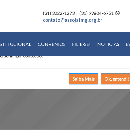
(31) 3222-1273 | (31) 99804-6751
Política de Cookies
contato@assojafmg.org.br
tilizamos cookies para oferecer melhor experiência, melhorar o
NSTITUCIONAL
CONVÊNIOS
FILIE-SE!
NOTÍCIAS
E
esempenho, analisar como você interage em nosso site e
ersonalizar conteúdo.
Saiba Mais
Ok, entendi!