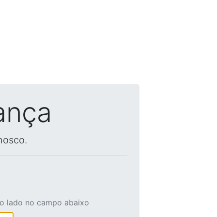
ança
nosco.
ao lado no campo abaixo