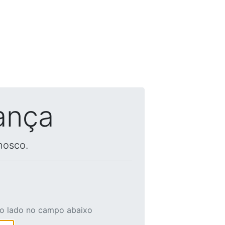
ança
nosco.
ao lado no campo abaixo