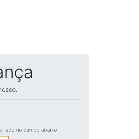
ança
nosco.
ao lado no campo abaixo