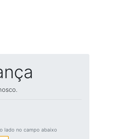
ança
nosco.
ao lado no campo abaixo