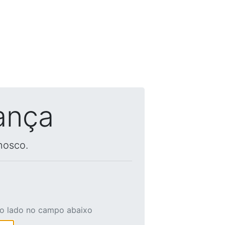
ança
nosco.
ao lado no campo abaixo